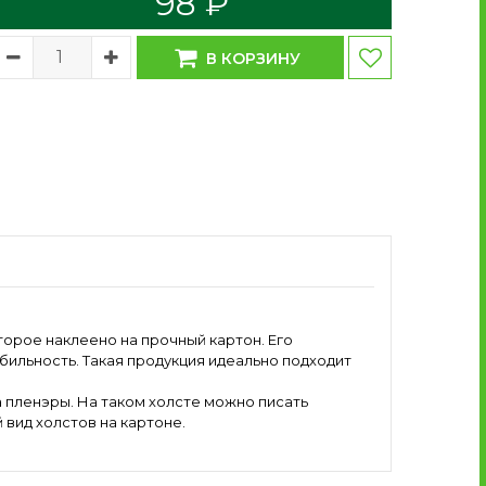
98 ₽
В КОРЗИНУ
торое наклеено на прочный картон. Его
обильность. Такая продукция идеально подходит
а пленэры. На таком холсте можно писать
 вид холстов на картоне.