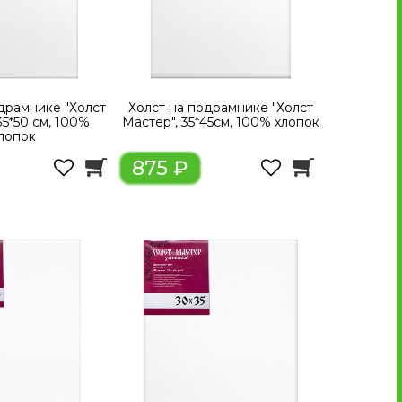
драмнике "Холст
Холст на подрамнике "Холст
35*50 см, 100%
Мастер", 35*45см, 100% хлопок
лопок
875 ₽