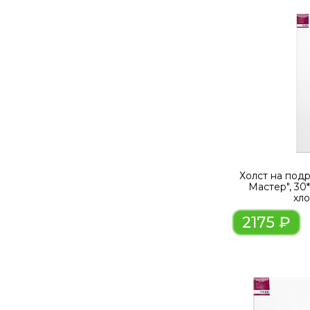
Холст на под
Мастер", 30
хл
2175 ₽