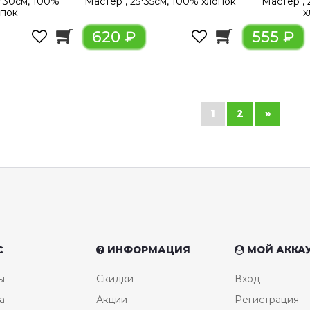
0*30см, 100%
Мастер", 25*35см, 100% хлопок
Мастер", 
опок
х
620 ₽
555 ₽
1
2
»
С
ИНФОРМАЦИЯ
МОЙ АККА
ы
Скидки
Вход
а
Акции
Регистрация