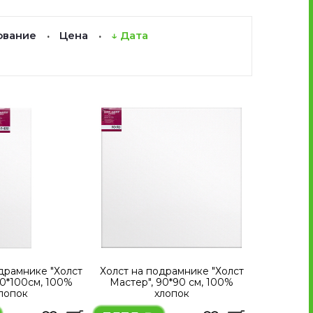
ование
Цена
↓ Дата
·
·
драмнике "Холст
Холст на подрамнике "Холст
30*100см, 100%
Мастер", 90*90 см, 100%
лопок
хлопок