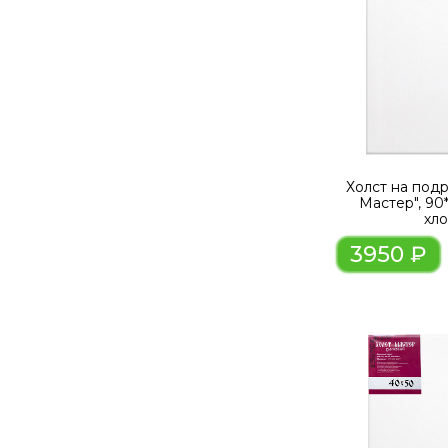
Холст на под
Мастер", 90
хл
3950 ₽