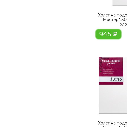
Холст на под
Мастер", 3
хл
945 ₽
Холст на под