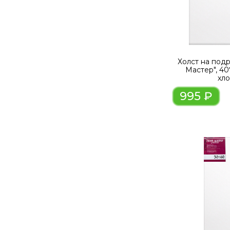
Холст на под
Мастер", 40
хл
995 ₽