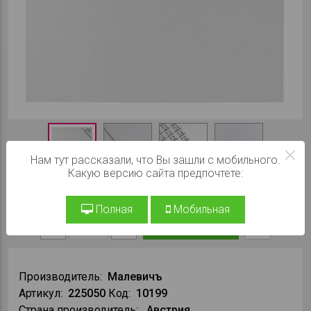
×
Нам тут рассказали, что Вы зашли с мобильного.
Какую версию сайта предпочтете:
При заказе на сайте:
390 ₽
Полная
Мобильная
В КОРЗИНУ
Производитель:
Малевичъ
Артикул:
225050
Код:
10199
Страна производитель:
Австрия