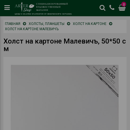
0
цены
ГЛАВНАЯ
ХОЛСТЫ, ПЛАНШЕТЫ
ХОЛСТ НА КАРТОНЕ
и
ХОЛСТ НА КАРТОНЕ МАЛЕВИЧЪ
наличие
отличается
Холст на картоне Малевичъ, 50*50 с
от
м
физическог
магазина