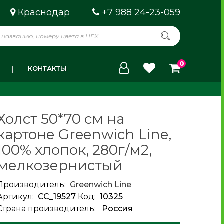
Краснодар
+7 988 24-23-059
0
КОНТАКТЫ
Холст 50*70 см на
картоне Greenwich Line,
100% хлопок, 280г/м2,
мелкозернистый
Производитель:
Greenwich Line
Артикул:
CC_19527
Код:
10325
Страна производитель:
Россия