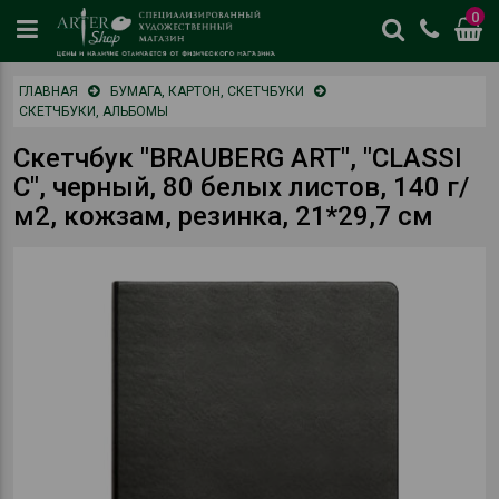
0
цены
ГЛАВНАЯ
БУМАГА, КАРТОН, СКЕТЧБУКИ
и
СКЕТЧБУКИ, АЛЬБОМЫ
наличие
отличается
Скетчбук "BRAUBERG ART", "CLASSI
от
C", черный, 80 белых листов, 140 г/
физическог
м2, кожзам, резинка, 21*29,7 см
магазина