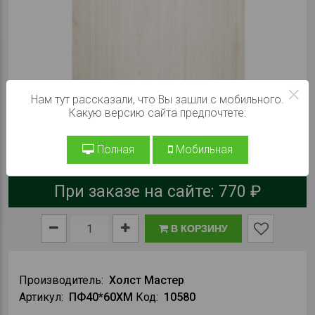
×
Нам тут рассказали, что Вы зашли с мобильного.
Какую версию сайта предпочтете:
Полная
Мобильная
При заказе на сайте:
770 ₽
В КОРЗИНУ
Производитель:
Холст Мастер
Артикул:
ПФ40*60ХМ
Код:
10580