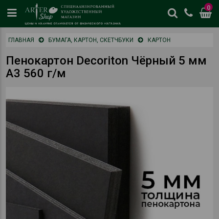
0
цены
ГЛАВНАЯ
БУМАГА, КАРТОН, СКЕТЧБУКИ
КАРТОН
и
наличие
Пенокартон Decoriton Чёрный 5 мм
отличается
А3 560 г/м
от
физическог
магазина