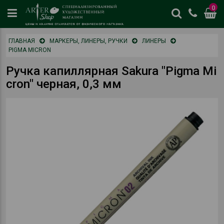
0
цены
ГЛАВНАЯ
МАРКЕРЫ, ЛИНЕРЫ, РУЧКИ
ЛИНЕРЫ
и
PIGMA MICRON
наличие
отличается
Ручка капиллярная Sakura "Pigma Mi
от
cron" черная, 0,3 мм
физическог
магазина