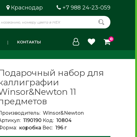
Краснодар
+7 988 24-23-059
0
КОНТАКТЫ
Подарочный набор для
каллиграфии
Winsor&Newton 11
предметов
Производитель:
Winsor&Newton
Артикул:
1190190
Код:
10804
Форма:
коробка
Вес:
196 г