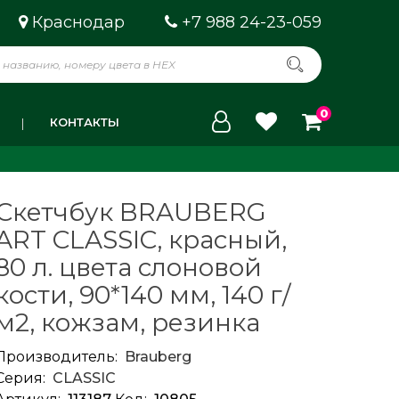
Краснодар
+7 988 24-23-059
0
КОНТАКТЫ
Скетчбук BRAUBERG
ART CLASSIC, красный,
80 л. цвета слоновой
кости, 90*140 мм, 140 г/
м2, кожзам, резинка
Производитель:
Brauberg
Серия:
CLASSIC