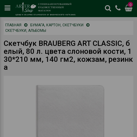
0
цены
ГЛАВНАЯ
БУМАГА, КАРТОН, СКЕТЧБУКИ
и
СКЕТЧБУКИ, АЛЬБОМЫ
наличие
отличается
Скетчбук BRAUBERG ART CLASSIC, б
от
елый, 80 л. цвета слоновой кости, 1
физическог
30*210 мм, 140 гм2, кожзам, резинк
магазина
а