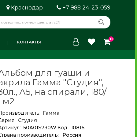
Краснодар
+7 988 24-23-059
0
КОНТАКТЫ
Альбом для гуаши и
акрила Гамма "Студия",
30л., А5, на спирали, 180/
гм2
Производитель:
Гамма
Серия:
Студия
Артикул:
50A01S730W
Код:
10816
Страна производитель:
Россия