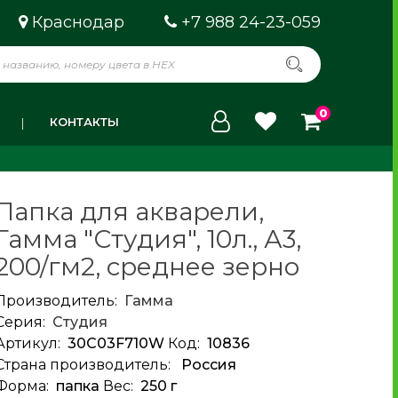
Краснодар
+7 988 24-23-059
0
КОНТАКТЫ
Папка для акварели,
Гамма "Студия", 10л., А3,
200/гм2, среднее зерно
Производитель:
Гамма
Серия:
Студия
Артикул:
30C03F710W
Код:
10836
Страна производитель:
Россия
Форма:
папка
Вес:
250 г