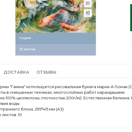
ДОСТАВКА
ОТЗЫВЫ
ирмы "Гамма" используется рисовальная бумага марки-А Гознак (С
оты в смешанных техниках, многослойных работ карандашами.
из 100% целлюлозы, плотностью 200г/м2. Естественная белизна. 
твия воды.
треннего блока: 295*415 мм (А3)
 листов: 10