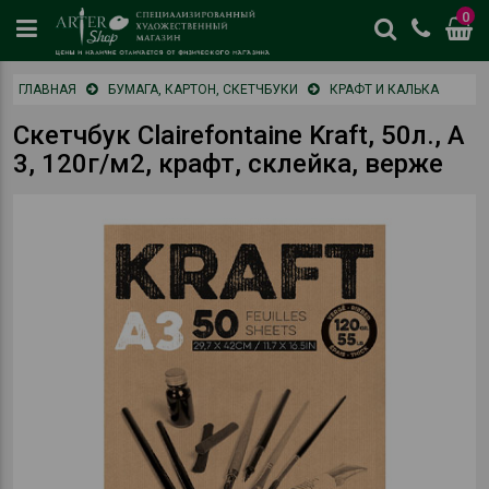
0
цены
ГЛАВНАЯ
БУМАГА, КАРТОН, СКЕТЧБУКИ
КРАФТ И КАЛЬКА
и
наличие
Скетчбук Clairefontaine Kraft, 50л., А
отличается
3, 120г/м2, крафт, склейка, верже
от
физическог
магазина