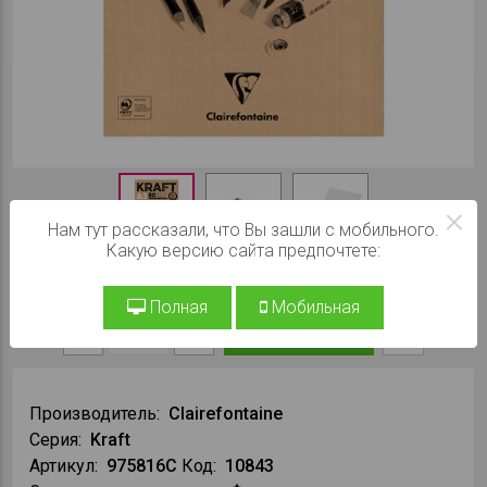
×
Нам тут рассказали, что Вы зашли с мобильного.
Какую версию сайта предпочтете:
При заказе на сайте:
945 ₽
Полная
Мобильная
В КОРЗИНУ
Производитель:
Clairefontaine
Серия:
Kraft
Артикул:
975816C
Код:
10843