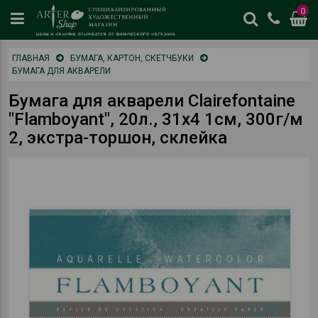
0
цены
ГЛАВНАЯ
БУМАГА, КАРТОН, СКЕТЧБУКИ
и
БУМАГА ДЛЯ АКВАРЕЛИ
наличие
отличается
Бумага для акварели Clairefontaine
от
"Flamboyant", 20л., 31х4 1см, 300г/м
физическог
2, экстра-торшон, склейка
магазина