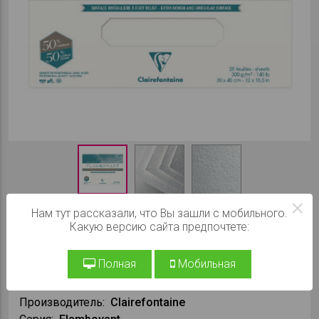
×
При заказе на сайте:
3890 ₽
Нам тут рассказали, что Вы зашли с мобильного.
Какую версию сайта предпочтете:
В КОРЗИНУ
Полная
Мобильная
Производитель:
Clairefontaine