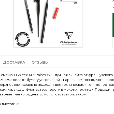
ДОСТАВКА
ОТЗЫВЫ
 смешанных техник "Paint'ON" – лучшая линейка от французского 
250 г/м2 делают бумагу устойчивой к царапинам, позволяют нанос
верхностью идеально подходят для технических и точных чертеже
иках (карандаш, фломастер, перо) и в мокрых техниках. Подходит
озволяет легко отделить лист с готовым рисунком.
.
листов: 25.