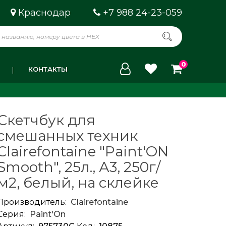
Краснодар
+7 988 24-23-059
0
КОНТАКТЫ
Скетчбук для
смешанных техник
Clairefontaine "Paint'ON
Smooth", 25л., А3, 250г/
м2, белый, на склейке
Производитель:
Clairefontaine
Серия:
Paint'On