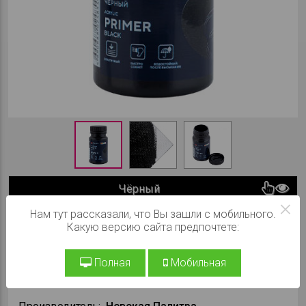
Чёрный
×
Нам тут рассказали, что Вы зашли с мобильного.
При заказе на сайте:
168 ₽
Какую версию сайта предпочтете:
В КОРЗИНУ
Полная
Мобильная