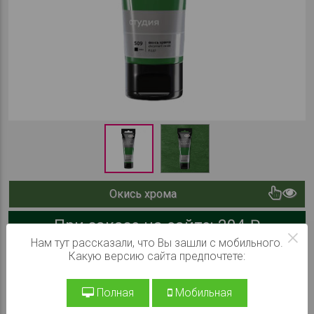
Окись хрома
При заказе на сайте:
204 ₽
×
Нам тут рассказали, что Вы зашли с мобильного.
Какую версию сайта предпочтете:
В КОРЗИНУ
Полная
Мобильная