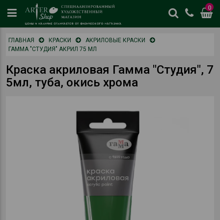
0
цены
ГЛАВНАЯ
КРАСКИ
АКРИЛОВЫЕ КРАСКИ
и
ГАММА "СТУДИЯ" АКРИЛ 75 МЛ
наличие
отличается
Краска акриловая Гамма "Студия", 7
от
5мл, туба, окись хрома
физическог
магазина