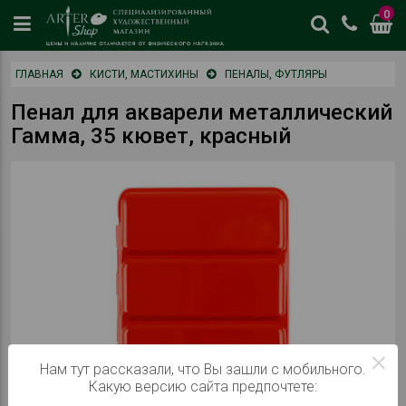
0
цены
ГЛАВНАЯ
КИСТИ, МАСТИХИНЫ
ПЕНАЛЫ, ФУТЛЯРЫ
и
наличие
Пенал для акварели металлический
отличается
Гамма, 35 кювет, красный
от
физическог
магазина
×
Нам тут рассказали, что Вы зашли с мобильного.
Какую версию сайта предпочтете: