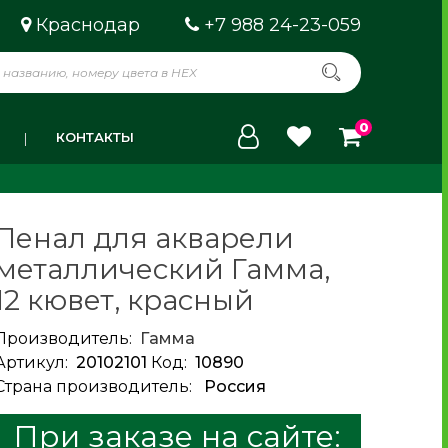
Краснодар
+7 988 24-23-059
0
КОНТАКТЫ
Пенал для акварели
металлический Гамма,
12 кювет, красный
Производитель:
Гамма
Артикул:
20102101
Код:
10890
Страна производитель:
Россия
При заказе на сайте: