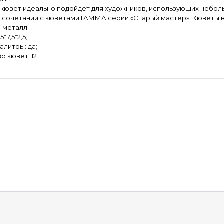
2 кювет идеально подойдет для художников, использующих небол
 сочетании с кюветами ГАММА серии «Старый мастер». Кюветы в 
: металл;
5*7,5*2,5;
алитры: да;
о кювет: 12.