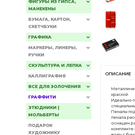
ФИГУРЫ ИЗ ГИПСА,
МАНЕКЕНЫ
БУМАГА, КАРТОН,
СКЕТЧБУКИ
ГРАФИКА
МАРКЕРЫ, ЛИНЕРЫ,
РУЧКИ
СКУЛЬПТУРА И ЛЕПКА
ОПИСАНИЕ
КАЛЛИГРАФИЯ
ВСЕ ДЛЯ ЗОЛОЧЕНИЯ
Металличес
краской.
ГРАФФИТИ
Идеально п
специальн
ЭТЮДНИКИ |
Пеналы под
МОЛЬБЕРТЫ
пенала рас
оснащен ра
ПОДАРОК
комплекте 
ХУДОЖНИКУ
воды с бума