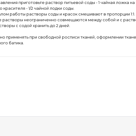
бавления приготовьте раствор питьевой соды - 1 чайная ложка на
 красителя - 1/2 чайной лодки соды.
лом работы растворы соды и красок смешивают в пропорции 1:1.
 растворы неограниченно совмещаются между собой и с раств
створы с содой хранить до 2 дней.
о применять при свободной росписи тканей, оформлении ткане
ого батика.