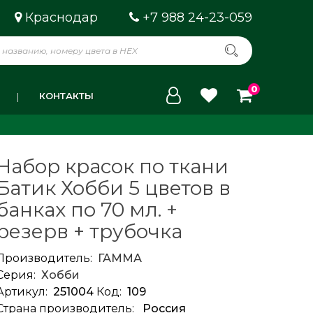
Краснодар
+7 988 24-23-059
0
КОНТАКТЫ
Набор красок по ткани
Батик Хобби 5 цветов в
банках по 70 мл. +
резерв + трубочка
Производитель:
ГАММА
Серия:
Хобби
Артикул:
251004
Код:
109
Страна производитель:
Россия