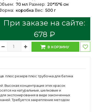
Объем:
70 мл
Размер:
20*15*6 см
Форма:
коробка
Вес:
500 г
При заказе на сайте:
678 ₽
В КОРЗИНУ
 цв. плюс резерв плюс трубочка для батика
й. Высокая концентрация этих красок
осятся на натуральные, шелковые и
 для экспонирования в виде законченных
з тканей. Требуется закрепление методом