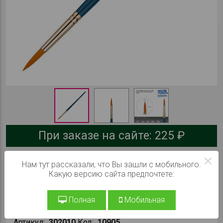
При заказе на сайте:
225 ₽
×
В КОРЗИНУ
Нам тут рассказали, что Вы зашли с мобильного.
Какую версию сайта предпочтете:
Производитель:
Гамма
Полная
Мобильная
Серия:
Галерея
Артикул:
302010
Код:
10905