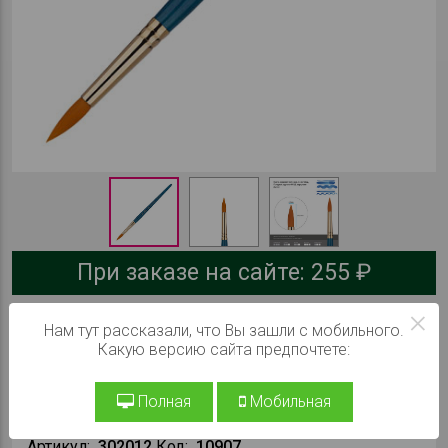
При заказе на сайте:
255 ₽
×
В КОРЗИНУ
Нам тут рассказали, что Вы зашли с мобильного.
Какую версию сайта предпочтете:
Производитель:
Гамма
Полная
Мобильная
Серия:
Галерея
Артикул:
302012
Код:
10907