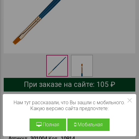
При заказе на сайте:
105 ₽
×
В КОРЗИНУ
Нам тут рассказали, что Вы зашли с мобильного.
Какую версию сайта предпочтете:
Производитель:
Гамма
Полная
Мобильная
Серия:
Галерея
Артикул:
301004
Код:
10914