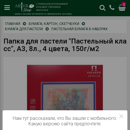
0
цены
ГЛАВНАЯ
БУМАГА, КАРТОН, СКЕТЧБУКИ
и
БУМАГА ДЛЯ ПАСТЕЛИ
ПАСТЕЛЬНАЯ БУМАГА В НАБОРАХ
наличие
отличается
Папка для пастели "Пастельный кла
от
сс", А3, 8л., 4 цвета, 150г/м2
физическог
магазина
×
Нам тут рассказали, что Вы зашли с мобильного.
Какую версию сайта предпочтете: