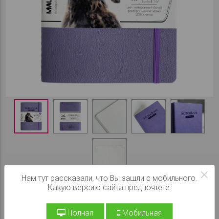
×
Нам тут рассказали, что Вы зашли с мобильного.
Цвет обложки
Какую версию сайта предпочтете:
При заказе на сайте:
640 ₽
Полная
Мобильная