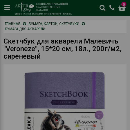
0
цены
ГЛАВНАЯ
БУМАГА, КАРТОН, СКЕТЧБУКИ
и
БУМАГА ДЛЯ АКВАРЕЛИ
наличие
отличается
Скетчбук для акварели Малевичъ
от
"Veroneze", 15*20 см, 18л., 200г/м2,
физическог
сиреневый
магазина