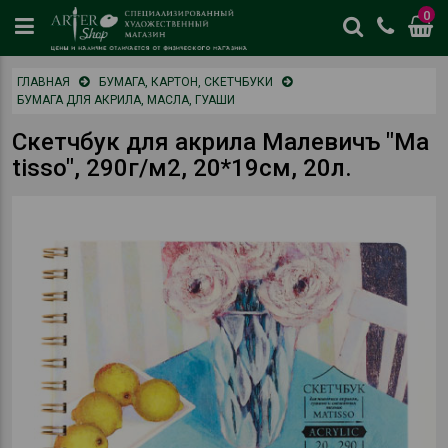
0
цены
ГЛАВНАЯ
БУМАГА, КАРТОН, СКЕТЧБУКИ
и
БУМАГА ДЛЯ АКРИЛА, МАСЛА, ГУАШИ
наличие
отличается
Скетчбук для акрила Малевичъ "Ma
от
tisso", 290г/м2, 20*19см, 20л.
физическог
магазина