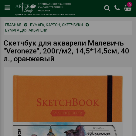
0
цены
ГЛАВНАЯ
БУМАГА, КАРТОН, СКЕТЧБУКИ
и
БУМАГА ДЛЯ АКВАРЕЛИ
наличие
отличается
Скетчбук для акварели Малевичъ
от
"Veroneze", 200г/м2, 14,5*14,5см, 40
физическог
л., оранжевый
магазина