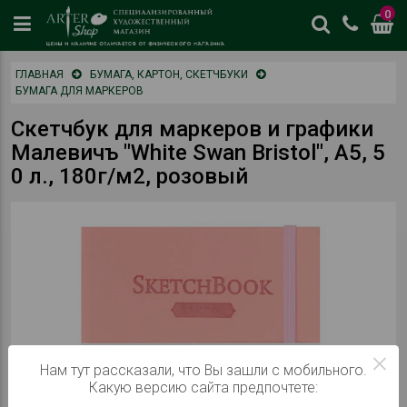
0
цены
ГЛАВНАЯ
БУМАГА, КАРТОН, СКЕТЧБУКИ
и
БУМАГА ДЛЯ МАРКЕРОВ
наличие
отличается
Скетчбук для маркеров и графики
от
Малевичъ "White Swan Bristol", А5, 5
физическог
0 л., 180г/м2, розовый
магазина
×
Нам тут рассказали, что Вы зашли с мобильного.
Какую версию сайта предпочтете: