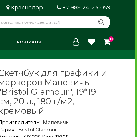
Краснодар
+7 988 24-23-059
0
КОНТАКТЫ
Скетчбук для графики и
маркеров Малевичь
"Bristol Glamour", 19*19
см, 20 л., 180 г/м2,
кремовый
Производитель:
Малевичь
Серия:
Bristol Glamour