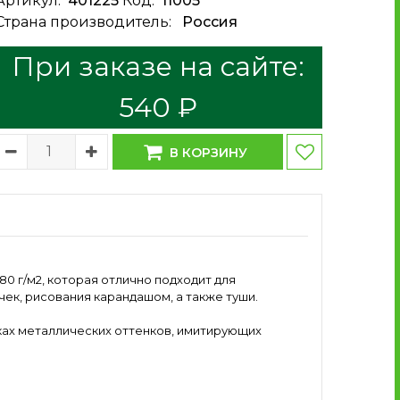
Артикул:
401225
Код:
11005
Страна производитель:
Россия
При заказе на сайте:
540 ₽
В КОРЗИНУ
180 г/м2, которая отлично подходит для
ек, рисования карандашом, а также туши.
ках металлических оттенков, имитирующих