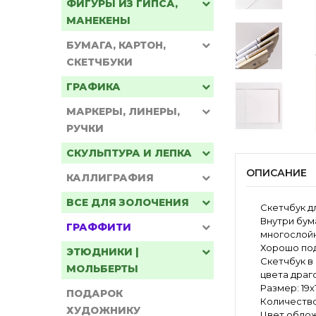
ФИГУРЫ ИЗ ГИПСА,
МАНЕКЕНЫ
БУМАГА, КАРТОН,
СКЕТЧБУКИ
ГРАФИКА
МАРКЕРЫ, ЛИНЕРЫ,
РУЧКИ
СКУЛЬПТУРА И ЛЕПКА
ОПИСАНИЕ
КАЛЛИГРАФИЯ
ВСЕ ДЛЯ ЗОЛОЧЕНИЯ
Скетчбук дл
Внутри бума
ГРАФФИТИ
многослойн
Хорошо под
ЭТЮДНИКИ |
Скетчбук в
МОЛЬБЕРТЫ
цвета драг
Размер: 19х
ПОДАРОК
Количество
ХУДОЖНИКУ
Цвет облож