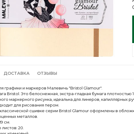
ДОСТАВКА
ОТЗЫВЫ
я графики и маркеров Малевичь "Bristol Glamour".
га Bristol. Это белоснежная, экстра-гладкая бумага плотностью 
ого маркерного рисунка, идеальна для линеров, капиллярных руч
ходит для рисования пером.
 классической сшивке серии Bristol Glamour оформлены в облож
оценных металлов.
19 см.
 листов: 20.
ки: кремовый.