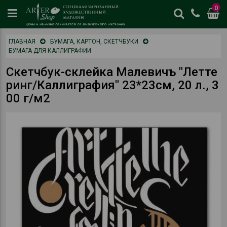
0
цены
ГЛАВНАЯ
БУМАГА, КАРТОН, СКЕТЧБУКИ
и
БУМАГА ДЛЯ КАЛЛИГРАФИИ
наличие
отличается
Скетчбук-склейка Малевичъ "Летте
от
ринг/Каллиграфия" 23*23см, 20 л., 3
физическог
00 г/м2
магазина