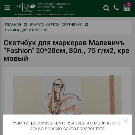
0
цены
ГЛАВНАЯ
БУМАГА, КАРТОН, СКЕТЧБУКИ
и
БУМАГА ДЛЯ МАРКЕРОВ
наличие
отличается
Скетчбук для маркеров Малевичъ
от
"Fashion" 20*20см, 80л., 75 г/м2, кре
физическог
мовый
магазина
×
Нам тут рассказали, что Вы зашли с мобильного.
Какую версию сайта предпочтете: