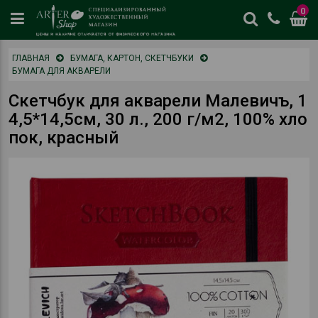
0
цены
ГЛАВНАЯ
БУМАГА, КАРТОН, СКЕТЧБУКИ
и
БУМАГА ДЛЯ АКВАРЕЛИ
наличие
отличается
Скетчбук для акварели Малевичъ, 1
от
4,5*14,5см, 30 л., 200 г/м2, 100% хло
физическог
пок, красный
магазина