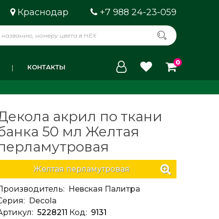
Краснодар
+7 988 24-23-059
0
КОНТАКТЫ
Декола акрил по ткани
банка 50 мл Желтая
перламутровая
Желтая перламутровая
Производитель:
Невская Палитра
Серия:
Decola
Артикул:
5228211
Код:
9131