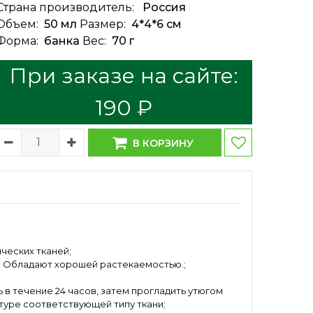
Страна производитель:
Россия
Объем:
50 мл
Размер:
4*4*6 см
Форма:
банка
Вес:
70 г
При заказе на сайте:
190 ₽
В КОРЗИНУ
ческих тканей;
. Обладают хорошей растекаемостью.;
в течение 24 часов, затем прогладить утюгом
атуре соответствующей типу ткани;