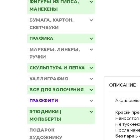
Палитра
ФИГУРЫ ИЗ ГИПСА,
МАНЕКЕНЫ
Серия:
Decola
БУМАГА, КАРТОН,
Артикул:
5228211
Код:
9131
СКЕТЧБУКИ
Объем:
50 мл
Размер:
4*4*6 см
ГРАФИКА
МАРКЕРЫ, ЛИНЕРЫ,
Форма:
банка
Вес:
70 г
РУЧКИ
Вес:
70 г
СКУЛЬПТУРА И ЛЕПКА
КАЛЛИГРАФИЯ
ОПИСАНИЕ
ВСЕ ДЛЯ ЗОЛОЧЕНИЯ
ГРАФФИТИ
Акриловые 
ЭТЮДНИКИ |
Краски пре
Наносятся 
МОЛЬБЕРТЫ
Не тускнею
ПОДАРОК
После нане
без пара 5
ХУДОЖНИКУ