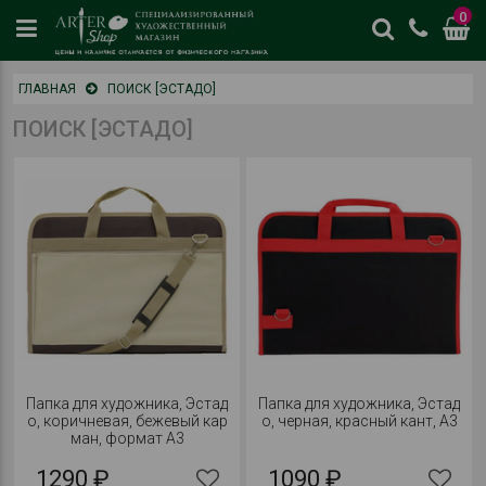
0
цены
ГЛАВНАЯ
ПОИСК [ЭСТАДО]
и
наличие
ПОИСК [ЭСТАДО]
отличается
от
физическог
магазина
Папка для художника, Эстад
Папка для художника, Эстад
о, коричневая, бежевый кар
о, черная, красный кант, А3
ман, формат А3
1290 ₽
1090 ₽