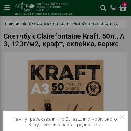
0
цены
ГЛАВНАЯ
БУМАГА, КАРТОН, СКЕТЧБУКИ
КРАФТ И КАЛЬКА
и
наличие
Скетчбук Clairefontaine Kraft, 50л., А
отличается
3, 120г/м2, крафт, склейка, верже
от
физическог
магазина
×
Нам тут рассказали, что Вы зашли с мобильного.
Какую версию сайта предпочтете: